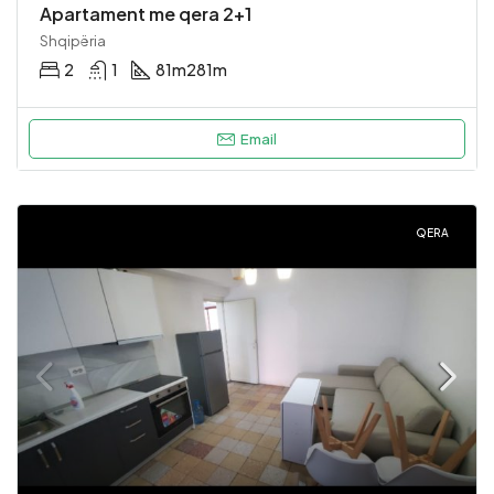
Apartament me qera 2+1
Shqipëria
2
1
81m2
81m
Email
QERA