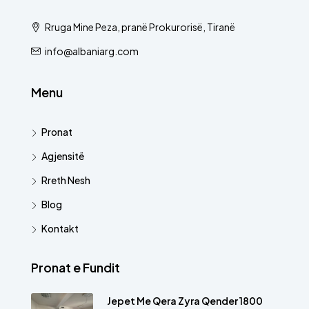
Rruga Mine Peza, pranë Prokurorisë, Tiranë
info@albaniarg.com
Menu
Pronat
Agjensitë
Rreth Nesh
Blog
Kontakt
Pronat e Fundit
Jepet Me Qera Zyra Qender 1800