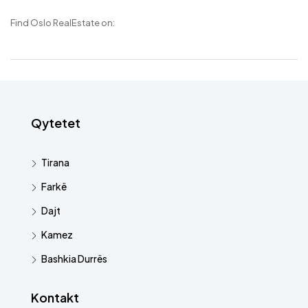
Find Oslo RealEstate on:
Qytetet
Tirana
Farkë
Dajt
Kamez
Bashkia Durrës
Kontakt