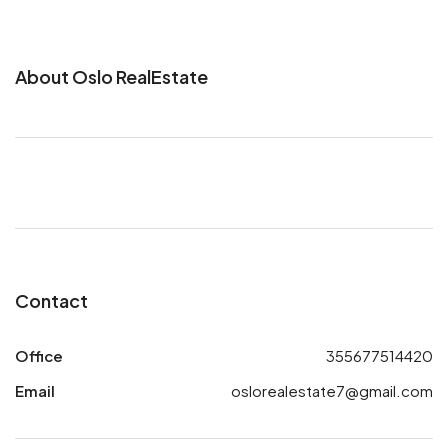
About Oslo RealEstate
Contact
Office
355677514420
Email
oslorealestate7@gmail.com