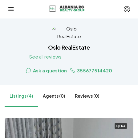
Oslo RealEstate
See all reviews
Ask a question
355677514420
Listings (4)
Agents (0)
Reviews (0)
QERA