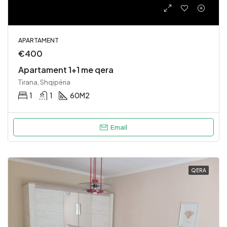
APARTAMENT
€400
Apartament 1+1 me qera
Tirana, Shqipëria
1
1
60
M2
Email
QERA