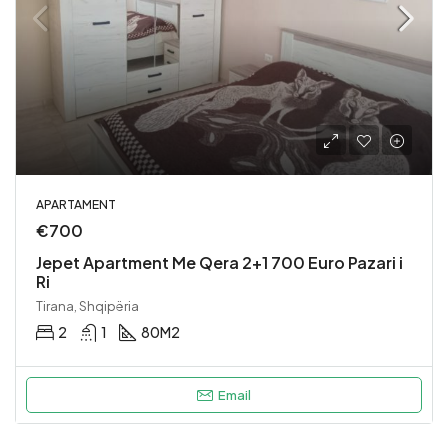
APARTAMENT
€700
Jepet Apartment Me Qera 2+1 700 Euro Pazari i
Ri
Tirana, Shqipëria
2
1
80
M2
Email