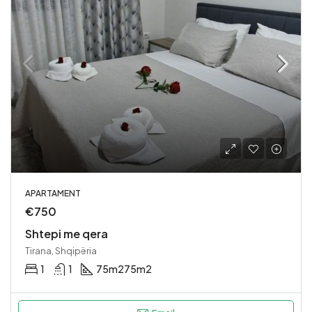
APARTAMENT
€750
Shtepi me qera
Tirana, Shqipëria
1
1
75m2
75m2